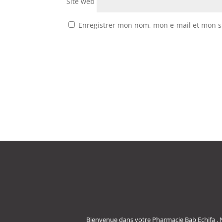
Site web
Enregistrer mon nom, mon e-mail et mon s
Bienvenue dans votre Pharmacie Bab Echifa . 