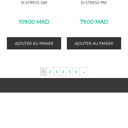
D-STRESS GM
D-STRESS PM
109.00
MAD
79.00
MAD
AJOUTER AU PANIER
AJOUTER AU PANIER
1
2
3
4
5
6
→
PHARMACIE BAB ECHIFA
Bienvenue dans votre Pharmacie Bab Echifa . Nos