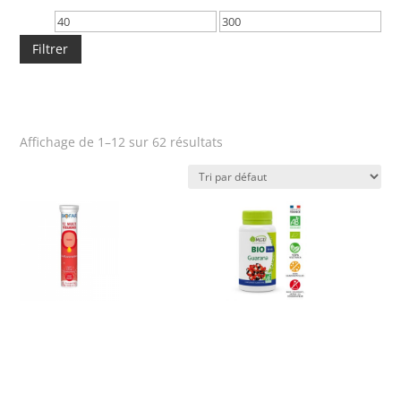
Prix
Prix
min
max
Filtrer
Affichage de 1–12 sur 62 résultats