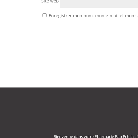
Site web
Enregistrer mon nom, mon e-mail et mon s
Bienvenue dans votre Pharmacie Bab Echifa . 