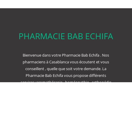
PHARMACIE BAB ECHIFA
Bienvenue dans votre Pharmacie Bab Echifa . Nos
pharmaciens à Casablanca vous écoutent et vous
conseillent , quelle que soit votre demande. La
Pharmacie Bab Echifa vous propose différents
services :aromathérapie , homéopathie , orthopédie
, dermo cosmétique ou bien encore parapharmacie
.
Politique de confidentialité
Conditions
générales de vente