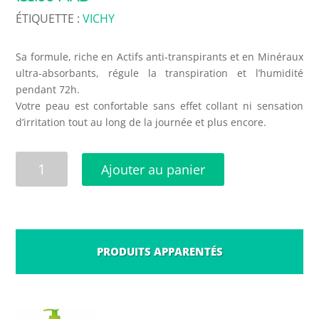
ÉTIQUETTE :
VICHY
Sa formule, riche en Actifs anti-transpirants et en Minéraux
ultra-absorbants, régule la transpiration et l’humidité
pendant 72h.
Votre peau est confortable sans effet collant ni sensation
d’irritation tout au long de la journée et plus encore.
quantité
Ajouter au panier
de
VICHY
HOMME
Déodorant
Anti-
PRODUITS APPARENTÉS
Transpirant
72H
bille
PRODUITS SIMILAIRES
contrôle