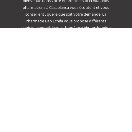
Bienvenue dans votre Pharmacie Bab Echifa . Nos
pharmaciens à Casablanca vous écoutent et vous
conseillent , quelle que soit votre demande. La
Pharmacie Bab Echifa vous propose différents
services :aromathérapie , homéopathie , orthopédie
, dermo cosmétique ou bien encore parapharmacie
.
Politique de confidentialité
Conditions
générales de vente
WWW.PHARMACIEBABECHIFA.COM
-COPYRIGHT 2021 |
TOUS DROITS RÉSERVÉS | CRÉATION :
H-AMENITIES
VOUS VOULEZ VOTRE PROPRE SITE , VISITEZ
WWW.H-
AMENITIES.COM