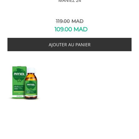
MANIÉZ 24
Le
119.00
MAD
109.00
MAD
prix
initial
Le
AJOUTER AU PANIER
était :
prix
119.00MAD.
actuel
est :
109.00MAD.