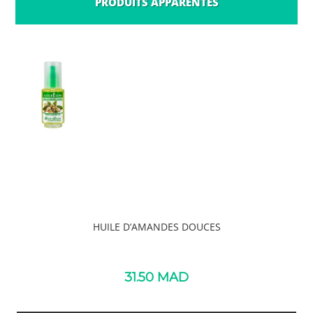
PRODUITS APPARENTÉS
ALOÈS
PRODUITS SIMILAIRES
HUILE D’AMANDES DOUCES
31.50
MAD