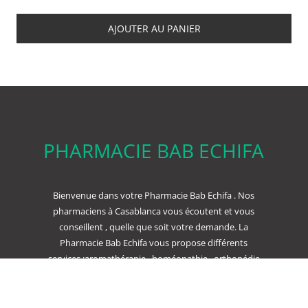
AJOUTER AU PANIER
PHARMACIE BAB ECHIFA
Bienvenue dans votre Pharmacie Bab Echifa . Nos
pharmaciens à Casablanca vous écoutent et vous
conseillent , quelle que soit votre demande. La
Pharmacie Bab Echifa vous propose différents
services :aromathérapie , homéopathie , orthopédie
, dermo cosmétique ou bien encore parapharmacie
.