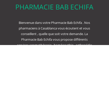
PHARMACIE BAB ECHIFA
Bienvenue dans votre Pharmacie Bab Echifa . Nos
pharmaciens à Casablanca vous écoutent et vous
conseillent , quelle que soit votre demande. La
Pharmacie Bab Echifa vous propose différents
services :aromathérapie , homéopathie , orthopédie
, dermo cosmétique ou bien encore parapharmacie
.
Politique de confidentialité
Conditions
générales de vente