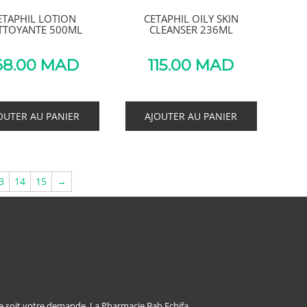
ETAPHIL LOTION
CETAPHIL OILY SKIN
TTOYANTE 500ML
CLEANSER 236ML
68.00
MAD
115.00
MAD
OUTER AU PANIER
AJOUTER AU PANIER
3
14
15
→
e soit votre demande. La Pharmacie Bab Echifa