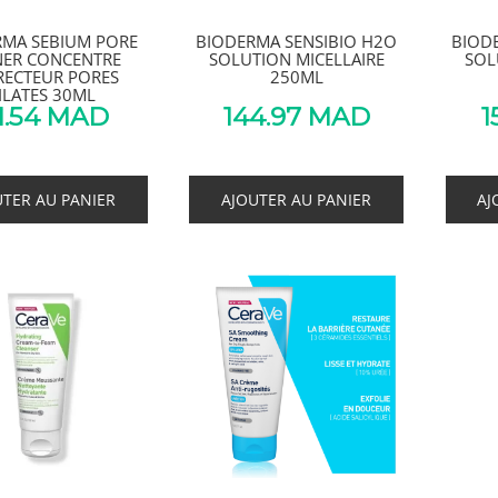
RMA SEBIUM PORE
BIODERMA SENSIBIO H2O
BIOD
NER CONCENTRE
SOLUTION MICELLAIRE
SOL
RECTEUR PORES
250ML
ILATES 30ML
1.54
MAD
144.97
MAD
1
UTER AU PANIER
AJOUTER AU PANIER
AJ