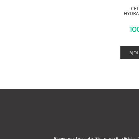
CET
HYDRA
10
AJO
Bienvenue dans votre Pharmacie Bab Echifa . 